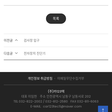
목록
이전글
검사장 입구
다음글
전자장치 진단기
개인정보 취급방침
이메일무단수집거부
(주)카123텍
대표 이임헌
주소 인천광역시 남동구 남동서로 202
TEL 032-822-2002 / 032-812-2580
FAX 032-811-6063
E-MAIL : car123tec11@naver.com
↑