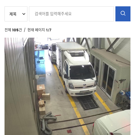
전체
105
건
/ 현재 페이지
1/7