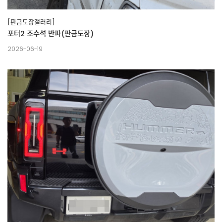
[판금도장갤러리]
포터2 조수석 반파(판금도장)
2026-06-19