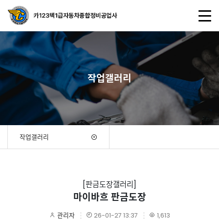
작업갤러리
작업갤러리
[판금도장갤러리]
마이바흐 판금도장
관리자
26-01-27 13:37
1,613