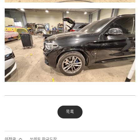
목록
이전글
쏘렌토 판금도장