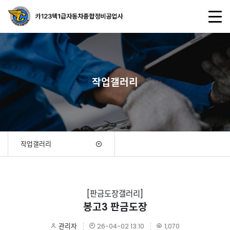
작업갤러리
작업갤러리
[판금도장갤러리]
봉고3 판금도장
관리자
26-04-02 13:10
1,070