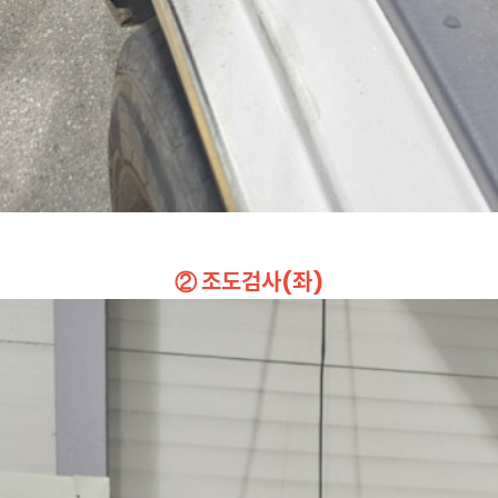
② 조도검사(좌)