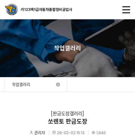
작업갤러리
작업갤러리
[판금도장갤러리]
쏘렌토 판금도장
관리자
26-02-02 15:13
1,640